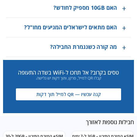
האם 10GB מספיק לחודש?
האם מתאים לישראלים המגיעים מחו"ל?
מה קורה כשנגמרת החבילה?
טסים בקרוב? אל תחכו ל-WiFi בשדה התעופה
קבלו QR למייל, סרקו, ותוך דקות יש גלישה.
קנה עכשיו — QR למייל תוך דקות
חבילות נוספות לאזורך
eSIM המזרח התיכון – 3GB ל-7 ימים
eSIM המזרח התיכון – 20GB ל-30