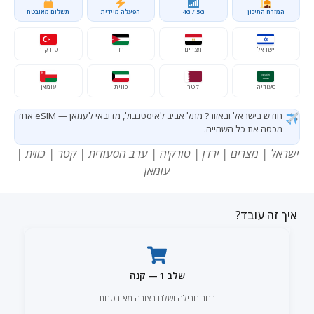
המזרח התיכון
4G / 5G
הפעלה מיידית
תשלום מאובטח
ישראל
מצרים
ירדן
טורקיה
סעודיה
קטר
כווית
עומאן
חודש בישראל ובאזור? מתל אביב לאיסטנבול, מדובאי לעמאן — eSIM אחד
מכסה את כל השהייה.
ישראל | מצרים | ירדן | טורקיה | ערב הסעודית | קטר | כווית |
עומאן
איך זה עובד?
שלב 1 — קנה
בחר חבילה ושלם בצורה מאובטחת