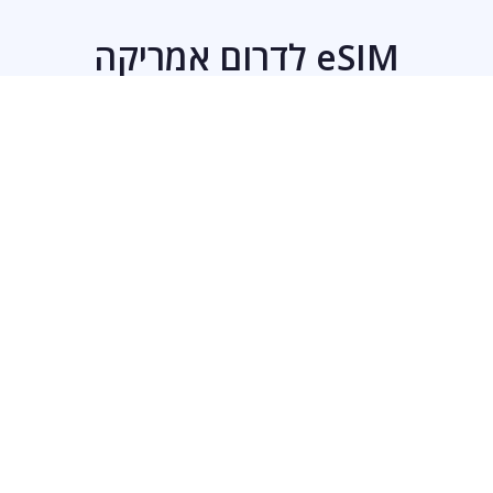
eSIM לדרום אמריקה
17 מדינות | 4G/5G | רשתות מובילות
החל מ-₪29
לחבילות ←