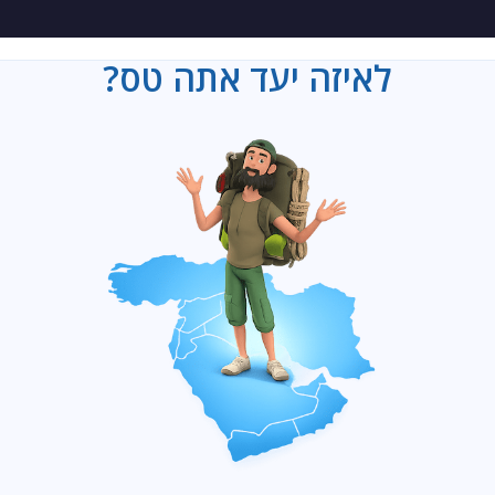
לאיזה יעד אתה טס?