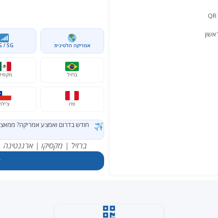
אמריקה הלטינית
G / 5G
ברזיל
מקסיק
פרו
צ'ילה
חודש בדרום ואמצע אמריקה? ממאצ'ו פיצ'ו לרי
ברזיל | מקסיקו | ארגנטינה |
▼ +