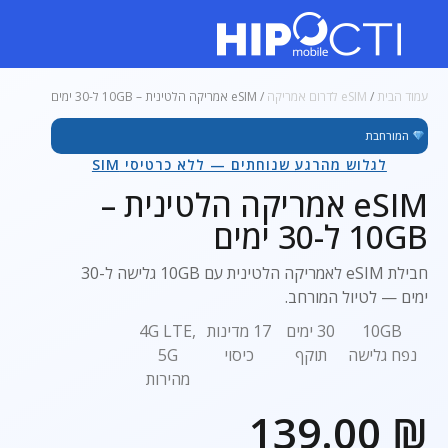
עמוד הבית
/
eSIM לדרום אמריקה
/ eSIM אמריקה הלטינית – 10GB ל-30 ימים
המורחבת
לגלוש מהרגע שנוחתים — ללא כרטיסי SIM
eSIM אמריקה הלטינית –
10GB ל-30 ימים
חבילת eSIM לאמריקה הלטינית עם 10GB גלישה ל-30
ימים — לטיול המורחב.
10GB
30 ימים
17 מדינות
4G LTE,
נפח גלישה
תוקף
כיסוי
5G
מהירות
139.00
₪