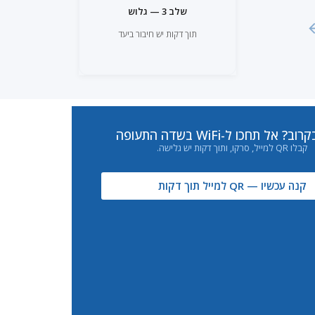
שלב 3 — גלוש
תוך דקות יש חיבור ביעד
? אל תחכו ל-WiFi בשדה התעופה
קבלו QR למייל, סרקו, ותוך דקות יש גלישה.
קנה עכשיו — QR למייל תוך דקות