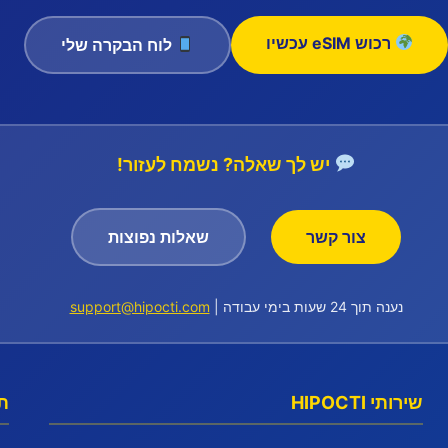
רכוש eSIM עכשיו
לוח הבקרה שלי
יש לך שאלה? נשמח לעזור!
צור קשר
שאלות נפוצות
נענה תוך 24 שעות בימי עבודה |
support@hipocti.com
שירותי HIPOCTI
תמ