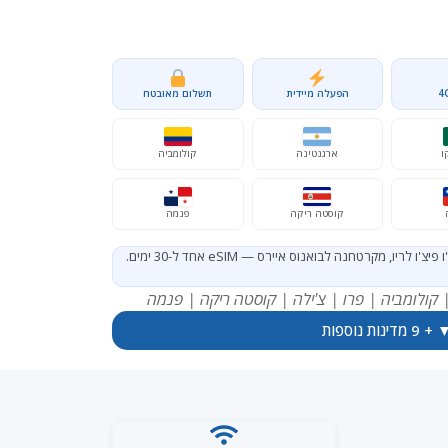
4
הפעלה מיידית
תשלום מאובטח
ו
ארגנטינה
קולומביה
קוסטה ריקה
פנמה
ו, מקרטחנה לבואנוס איירס — eSIM אחד ל-30 ימים.
 קולומביה | פרו | צ'ילה | קוסטה ריקה | פנמה
 9 מדינות נוספות