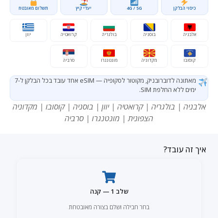
כיסוי הבלקן
4G / 5G
יעדי קיץ
תשלום מאובטח
אלבניה
בוסניה
בולגריה
קרואטיה
יוון
קוסובו
מקדוניה
מונטנגרו
סרביה
מאתונה לדוברובניק, מקוטור לסקופיה — eSIM אחד עובד בכל הבלקן ל-7
ימים ללא החלפת SIM.
אלבניה | בולגריה | קרואטיה | יוון | בוסניה | קוסובו | מקדוניה
הצפונית | מונטנגרו | סרביה
איך זה עובד?
שלב 1 — קנה
בחר חבילה ושלם בצורה מאובטחת