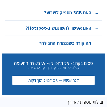
האם 3GB מספיק לשבוע?
האם אפשר להשתמש ב-Hotspot?
מה קורה כשנגמרת החבילה?
טסים בקרוב? אל תחכו ל-WiFi בשדה התעופה
קבלו QR למייל, סרקו, ותוך דקות יש גלישה.
קנה עכשיו — QR למייל תוך דקות
חבילות נוספות לאזורך