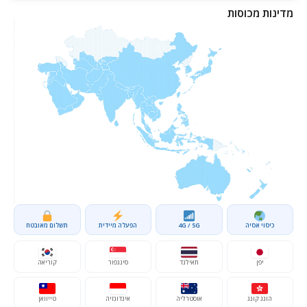
מדינות מכוסות
כיסוי אסיה
4G / 5G
הפעלה מיידית
תשלום מאובטח
יפן
תאילנד
סינגפור
קוריאה
הונג קונג
אוסטרליה
אינדונזיה
טייוואן