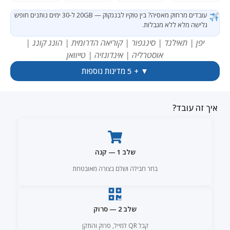
עובדים מרחוק מאסיה? בין טוקיו לבנגקוק — 20GB ל-30 ימים נותנים חופש
גלישה מלא ללא מגבלות.
יפן | תאילנד | סינגפור | קוריאה הדרומית | הונג קונג |
אוסטרליה | אינדונזיה | טייוואן
▼ + 5 מדינות נוספות
איך זה עובד?
שלב 1 — קנה
בחר חבילה ושלם בצורה מאובטחת
שלב 2 — סרוק
קבל QR למייל, סרוק והתקן