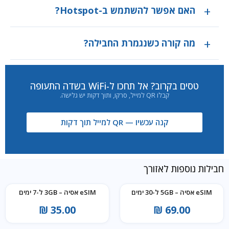
האם אפשר להשתמש ב-Hotspot?
מה קורה כשנגמרת החבילה?
טסים בקרוב? אל תחכו ל-WiFi בשדה התעופה
קבלו QR למייל, סרקו, ותוך דקות יש גלישה.
קנה עכשיו — QR למייל תוך דקות
חבילות נוספות לאזורך
eSIM אסיה – 5GB ל-30 ימים
eSIM אסיה – 3GB ל-7 ימים
₪
35.00
₪
69.00